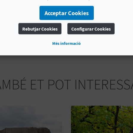
altres elements es van resoldre amb maçoneria.
Acceptar Cookies
L'Aqüeducte dels Arcs és una parada imprescindible en la
element clau per a comprendre el seu passat… i gaudir 
Rebutjar Cookies
Configurar Cookies
Més informació
AMBÉ ET POT INTERESS