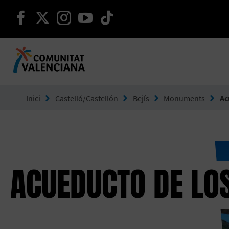
seguir en facebook
seguir en twitter
seguir en instagram
seguir en youtube
seguir en tiktok
Ves a Comunitat Valenciana
Inici
Castelló/Castellón
Bejís
Monuments
Ac
ACUEDUCTO DE LO