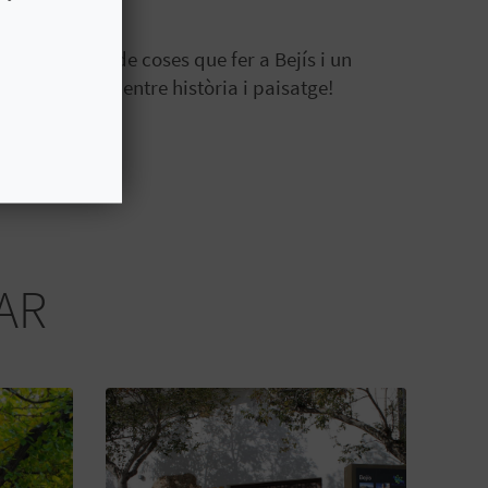
 teua llista de coses que fer a Bejís i un
d'un passeig entre història i paisatge!
AR