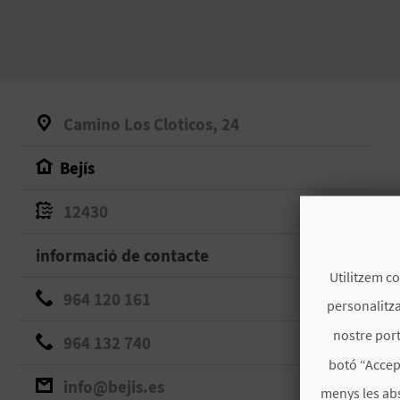
Camino Los Cloticos, 24
Bejís
12430
informació de contacte
Utilitzem co
964 120 161
personalitza
nostre port
964 132 740
botó “Accep
info@bejis.es
menys les ab