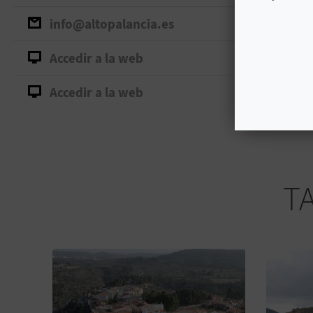
info@altopalancia.es
Accedir a la web
Accedir a la web
T