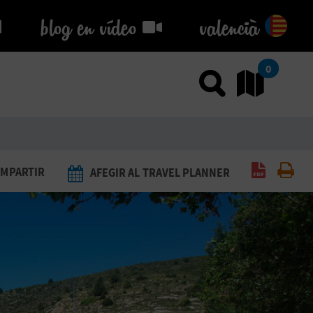
blog en vídeo
blog en vídeo
valencià
0
Usar el
An
Generar 
Imp
MPARTIR
AFEGIR AL TRAVEL PLANNER