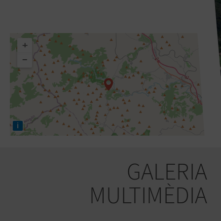
+
−
i
GALERIA
MULTIMÈDIA