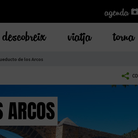
agenda
agenda
descobreix
viatja
torna
ueducto de los Arcos
CO
S ARCOS