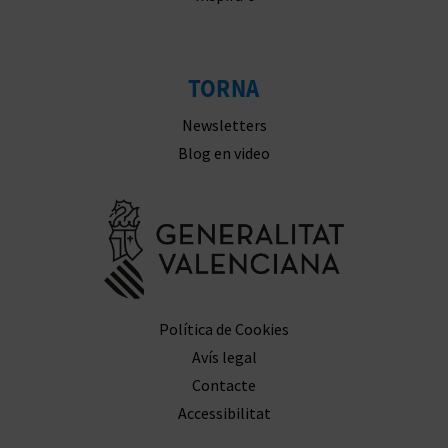
R
E
G
TORNA
I
Newsletters
Blog en video
S
T
Anar a la we
R
E
E
Política de Cookies
Avís legal
M
Contacte
P
Accessibilitat
R