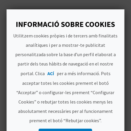
internacionalment se'ls ha
B
conegut com Borgia.
L
INFORMACIÓ SOBRE COOKIES
INSPIRA'T
O
Utilitzem cookies pròpies i de tercers amb finalitats
analítiques i per a mostrar-te publicitat
G
personalitzada sobre la base d’un perfil elaborat a
E
partir dels teus hàbits de navegació en el nostre
N
portal. Clica
ACÍ
per a més informació. Pots
V
acceptar totes les cookies prement el botó
Í
“Acceptar” o configurar-les prement “Configurar
Cookies” o rebutjar totes les cookies menys les
D
absolutament necessàries per al funcionament
E
prement el botó “Rebutjar cookies”.
O