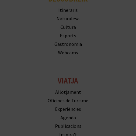
E
Itineraris
U
Naturalesa
Cultura
A
Esports
P
Gastronomia
Webcams
E
T
J
VIATJA
A
Allotjament
Oficines de Turisme
D
Experiències
A
Agenda
Publicacions
Inspira't