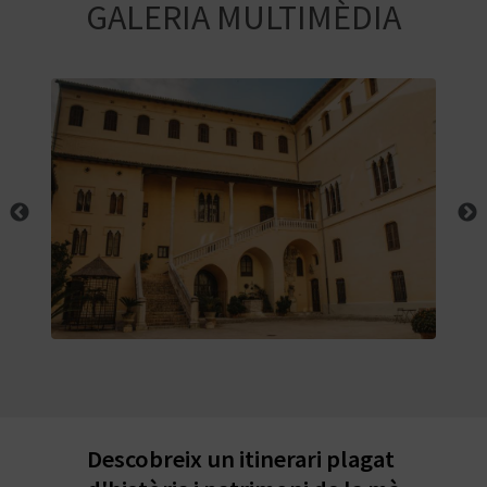
E
GALERIA MULTIMÈDIA
I
X
V
I
A
T
J
A
Descobreix un itinerari plagat
T