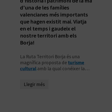
d'història i patrimoni de la mà
O
d'una de les famílies
valencianes més importants
R
que hagen existit mai. Viatja
N
en el temps i gaudeix el
A
nostre territori amb els
Borja!
A
La Ruta Territori Borja és una
magnífica proposta de
turisme
G
cultural
amb la qual conéixer la
E
gran influència que la família Borja
va tindre a Europa
durant els
N
Llegir més
segles XV i XVI
. El cognom Borgia
és una italianització de Borja, però
D
pel fet que dos dels seus membres
A
van arribar a ser pontífexs de
l'Església Catòlica,